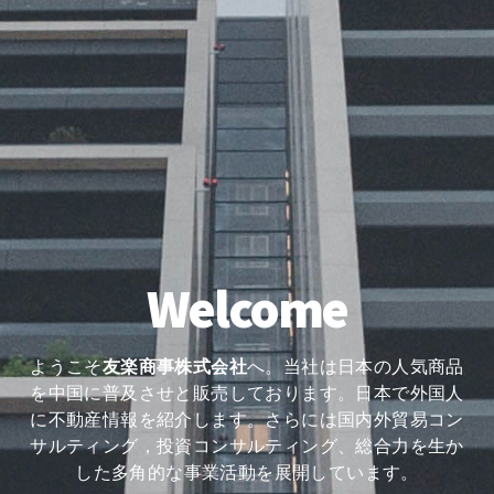
Welcome
ようこそ
友楽商事株式会社
へ。当社は日本の人気商品
を中国に普及させと販売しております。日本で外国人
に不動産情報を紹介します。さらには国内外貿易コン
サルティング，投資コンサルティング、総合力を生か
した多角的な事業活動を展開しています。